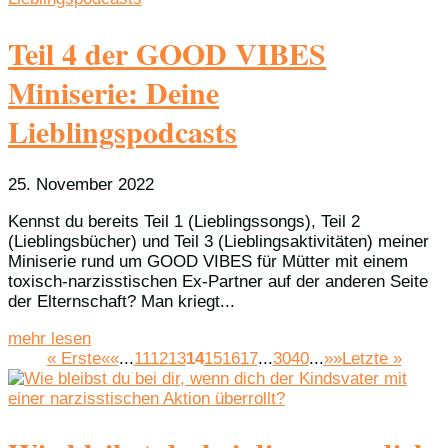
Teil 4 der GOOD VIBES
Miniserie: Deine
Lieblingspodcasts
25. November 2022
Kennst du bereits Teil 1 (Lieblingssongs), Teil 2
(Lieblingsbücher) und Teil 3 (Lieblingsaktivitäten) meiner
Miniserie rund um GOOD VIBES für Mütter mit einem
toxisch-narzisstischen Ex-Partner auf der anderen Seite
der Elternschaft? Man kriegt...
mehr lesen
« Erste
««
...
11
12
13
14
15
16
17
...
30
40
...
»»
Letzte »