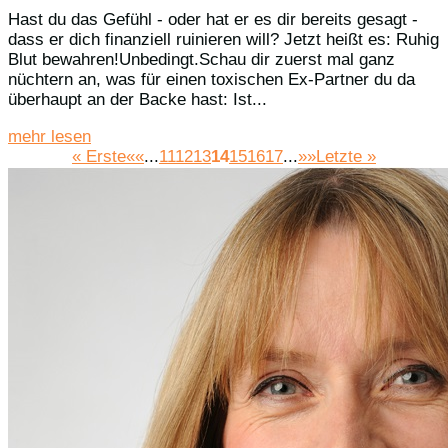
Hast du das Gefühl - oder hat er es dir bereits gesagt -
dass er dich finanziell ruinieren will? Jetzt heißt es: Ruhig
Blut bewahren!Unbedingt.Schau dir zuerst mal ganz
nüchtern an, was für einen toxischen Ex-Partner du da
überhaupt an der Backe hast: Ist...
mehr lesen
« Erste
««
...
11
12
13
14
15
16
17
...
»»
Letzte »