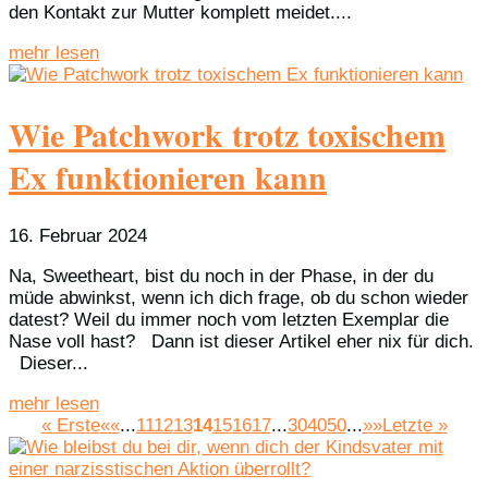
den Kontakt zur Mutter komplett meidet....
mehr lesen
Wie Patchwork trotz toxischem
Ex funktionieren kann
16. Februar 2024
Na, Sweetheart, bist du noch in der Phase, in der du
müde abwinkst, wenn ich dich frage, ob du schon wieder
datest? Weil du immer noch vom letzten Exemplar die
Nase voll hast? Dann ist dieser Artikel eher nix für dich.
Dieser...
mehr lesen
« Erste
««
...
11
12
13
14
15
16
17
...
30
40
50
...
»»
Letzte »