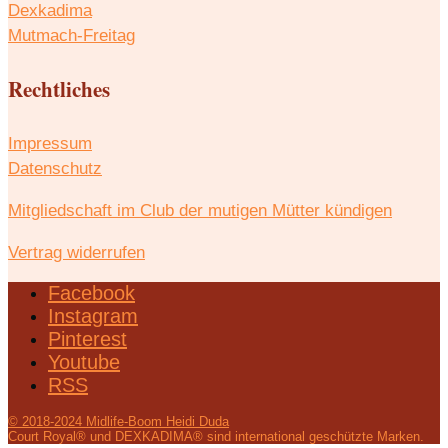
Dexkadima
Mutmach-Freitag
Rechtliches
Impressum
Datenschutz
Mitgliedschaft im Club der mutigen Mütter kündigen
Vertrag widerrufen
Facebook
Instagram
Pinterest
Youtube
RSS
© 2018-2024 Midlife-Boom Heidi Duda
Court Royal® und DEXKADIMA® sind international geschützte Marken.