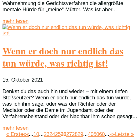
Wahrnehmung die Gerichtsverfahren die allergrößte
mentale Hürde für „meine“ Mütter. Was ist aber...
mehr lesen
Wenn er doch nur endlich das
tun würde, was richtig ist!
15. Oktober 2021
Denkst du das auch hin und wieder – mit einem tiefen
Stoßseufzer? Wenn er doch nur endlich das tun würde,
was ich ihm sage, oder was der Richter oder der
Mediator oder die Dame im Jugendamt oder der
Verfahrensbeistand oder der Nachbar ihm schon gesagt...
mehr lesen
« Erste
««
...
10
...
23
24
25
26
27
28
29
...
40
50
60
...
»»
Letzte »