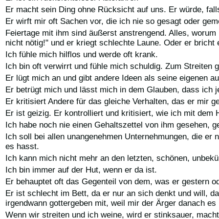
Er macht sein Ding ohne Rücksicht auf uns. Er würde, falls
Er wirft mir oft Sachen vor, die ich nie so gesagt oder gem
Feiertage mit ihm sind äußerst anstrengend. Alles, worum
nicht nötig!" und er kriegt schlechte Laune. Oder er brich
Ich fühle mich hilflos und werde oft krank.
Ich bin oft verwirrt und fühle mich schuldig. Zum Streit
Er lügt mich an und gibt andere Ideen als seine eigenen au
Er betrügt mich und lässt mich in dem Glauben, dass ich j
Er kritisiert Andere für das gleiche Verhalten, das er mir 
Er ist geizig. Er kontrolliert und kritisiert, wie ich mit d
Ich habe noch nie einen Gehaltszettel von ihm gesehen, 
Ich soll bei allen unangenehmen Unternehmungen, die er n
es hasst.
Ich kann mich nicht mehr an den letzten, schönen, unbek
Ich bin immer auf der Hut, wenn er da ist.
Er behauptet oft das Gegenteil von dem, was er gestern o
Er ist schlecht im Bett, da er nur an sich denkt und will, 
irgendwann gottergeben mit, weil mir der Ärger danach es n
Wenn wir streiten und ich weine, wird er stinksauer, mach