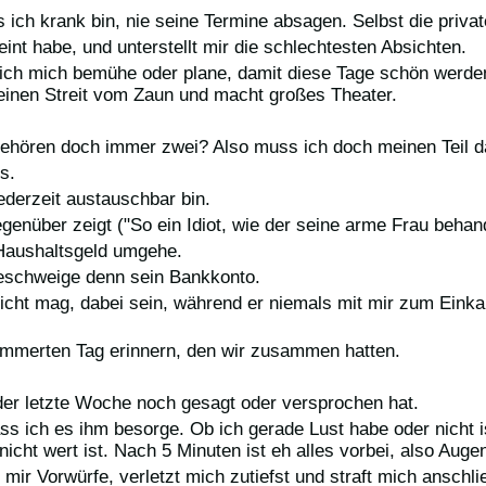
 ich krank bin, nie seine Termine absagen. Selbst die privat
eint habe, und unterstellt mir die schlechtesten Absichten.
 ich mich bemühe oder plane, damit diese Tage schön werden
t einen Streit vom Zaun und macht großes Theater.
en gehören doch immer zwei? Also muss ich doch meinen Teil 
s.
ederzeit austauschbar bin.
gegenüber zeigt ("So ein Idiot, wie der seine arme Frau behand
em Haushaltsgeld umgehe.
geschweige denn sein Bankkonto.
icht mag, dabei sein, während er niemals mit mir zum Eink
ümmerten Tag erinnern, den wir zusammen hatten.
der letzte Woche noch gesagt oder versprochen hat.
dass ich es ihm besorge. Ob ich gerade Lust habe oder nicht 
icht wert ist. Nach 5 Minuten ist eh alles vorbei, also Auge
t mir Vorwürfe, verletzt mich zutiefst und straft mich ansc