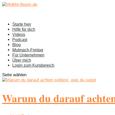
Starte hier
Hilfe für dich
Videos
Podcast
Blog
Mutmach-Freitag
Für Unternehmen
Über mich
Login zum Kursbereich
Seite wählen
Warum du darauf achten s