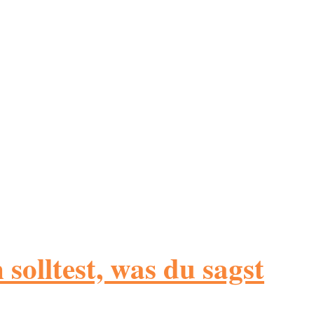
olltest, was du sagst