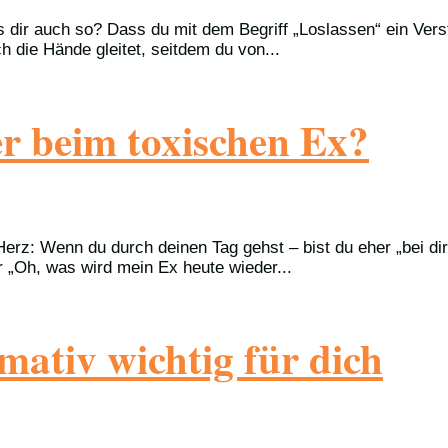
 dir auch so? Dass du mit dem Begriff „Loslassen“ ein Verst
ch die Hände gleitet, seitdem du von...
er beim toxischen Ex?
Herz: Wenn du durch deinen Tag gehst – bist du eher „bei di
 „Oh, was wird mein Ex heute wieder...
mativ wichtig für dich