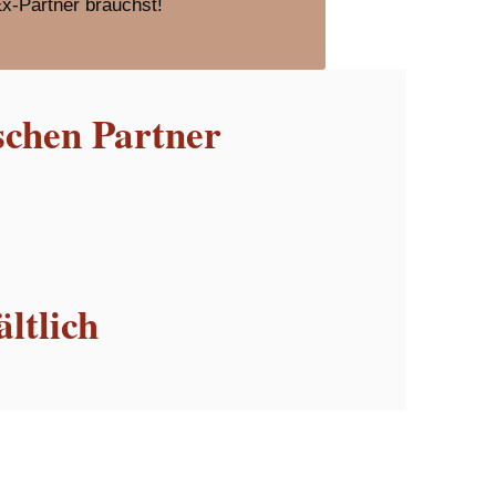
Ex-Partner brauchst!
schen Partner
ltlich