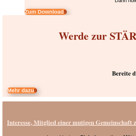
Dann hole
Zum Download
Werde zur STÄRK
Bereite 
Mehr dazu
Interesse, Mitglied einer mutigen Gemeinschaft 