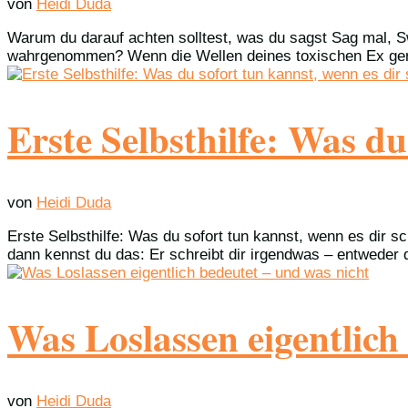
von
Heidi Duda
Warum du darauf achten solltest, was du sagst Sag mal, Sw
wahrgenommen? Wenn die Wellen deines toxischen Ex gerad
Erste Selbsthilfe: Was du
von
Heidi Duda
Erste Selbsthilfe: Was du sofort tun kannst, wenn es dir s
dann kennst du das: Er schreibt dir irgendwas – entweder 
Was Loslassen eigentlich
von
Heidi Duda