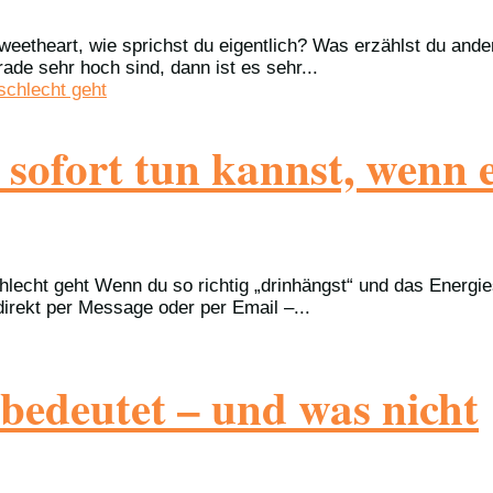
eetheart, wie sprichst du eigentlich? Was erzählst du ande
e sehr hoch sind, dann ist es sehr...
 sofort tun kannst, wenn e
chlecht geht Wenn du so richtig „drinhängst“ und das Energi
direkt per Message oder per Email –...
 bedeutet – und was nicht