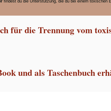
er
findest du die Unterstützung, die du bei einem toxischen 
h für die Trennung vom toxi
Book und als Taschenbuch erhä