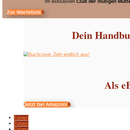
Im exklusiven
Club der mutigen Mütt
Zur Warteliste
Dein Handbuc
Als e
Jetzt bei Amazon!
Folgen
Folgen
Folgen