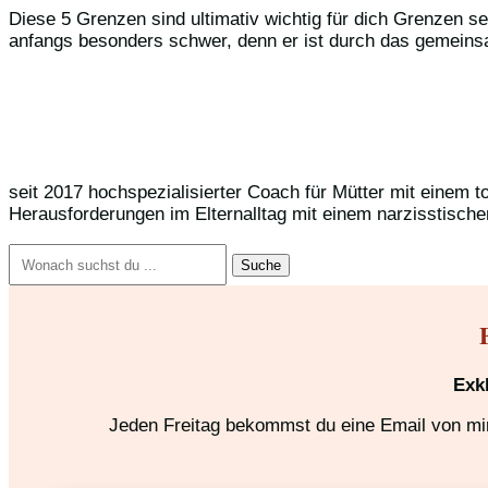
Diese 5 Grenzen sind ultimativ wichtig für dich Grenzen 
anfangs besonders schwer, denn er ist durch das gemeinsa
seit 2017 hochspezialisierter Coach für Mütter mit einem t
Herausforderungen im Elternalltag mit einem narzisstische
Suchen
nach:
Exk
Jeden Freitag bekommst du eine Email von mir,