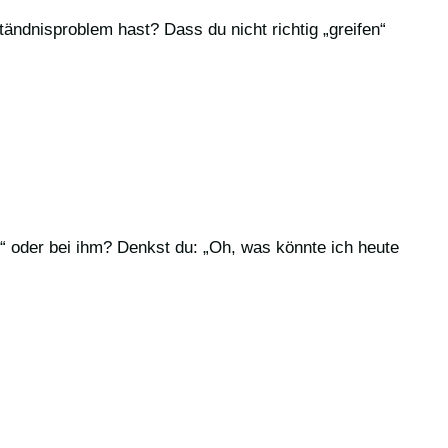
ändnisproblem hast? Dass du nicht richtig „greifen“
r“ oder bei ihm? Denkst du: „Oh, was könnte ich heute