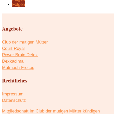
Folgen
Angebote
Club der mutigen Mütter
Court Royal
Power Brain Detox
Dexkadima
Mutmach-Freitag
Rechtliches
Impressum
Datenschutz
Mitgliedschaft im Club der mutigen Mütter kündigen