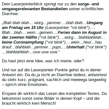
Dein Laserpointerblick springt nur zu den
sorge- und
umgangsrelevanten Bestandteilen
seiner schriftlichen
Diarrhoe:
„Blah blah blah… würg…jammer….blah blah…
Umgang
am Freitag um 15 Uhr
(Laserpointer *rot blink*)….
Blah…blah… wein…gemein….
Ferien dann im August in
der zweiten Hälfte
(*rot blink*)….würg… blahblahblah…
keine Coronaimpfung
(*rot blink*)….wein…heul…hau
drauf…blahblah…jammer…pups….
Unterhalt
(*rot blink*)
…blahblahblah…usw usw usw.“
Du hast jetzt eine Idee, was ich meine, oder?
Und nur auf die Laserpointer-Punkte gehst du in deiner
Antwort ein. Da du ja nicht an Diarrhoe leidest, antwortest
du stets kurz, prägnant, sachlich und meeeega langweilig
– sprich ohne Emotionen.
Erspare dir wirklich das Lesen des kompletten Textes. Du
bekommst sonst
seine
Bilder in
deinen
Kopf – und die
braucht wirklich kein Mensch!