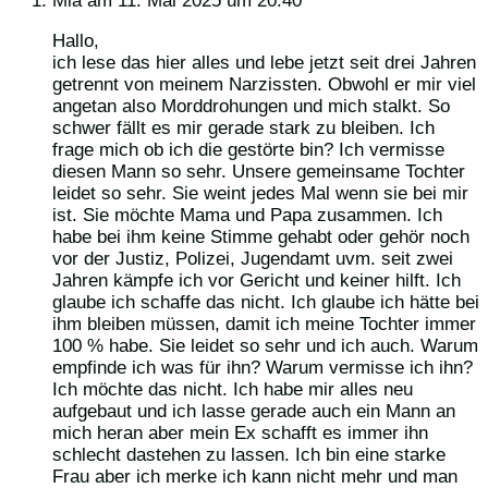
Mia
am 11. Mai 2025 um 20:40
Hallo,
ich lese das hier alles und lebe jetzt seit drei Jahren
getrennt von meinem Narzissten. Obwohl er mir viel
angetan also Morddrohungen und mich stalkt. So
schwer fällt es mir gerade stark zu bleiben. Ich
frage mich ob ich die gestörte bin? Ich vermisse
diesen Mann so sehr. Unsere gemeinsame Tochter
leidet so sehr. Sie weint jedes Mal wenn sie bei mir
ist. Sie möchte Mama und Papa zusammen. Ich
habe bei ihm keine Stimme gehabt oder gehör noch
vor der Justiz, Polizei, Jugendamt uvm. seit zwei
Jahren kämpfe ich vor Gericht und keiner hilft. Ich
glaube ich schaffe das nicht. Ich glaube ich hätte bei
ihm bleiben müssen, damit ich meine Tochter immer
100 % habe. Sie leidet so sehr und ich auch. Warum
empfinde ich was für ihn? Warum vermisse ich ihn?
Ich möchte das nicht. Ich habe mir alles neu
aufgebaut und ich lasse gerade auch ein Mann an
mich heran aber mein Ex schafft es immer ihn
schlecht dastehen zu lassen. Ich bin eine starke
Frau aber ich merke ich kann nicht mehr und man