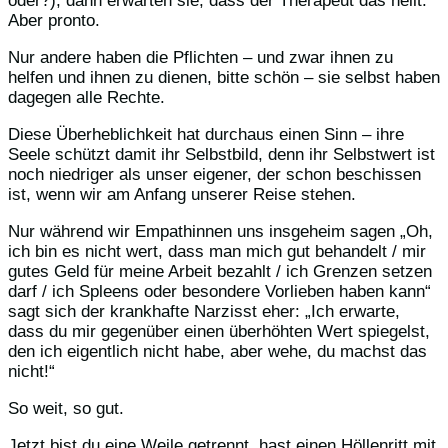
oder?), dann erwarten sie, dass der Therapeut das heilt.
Aber pronto.
Nur andere haben die Pflichten – und zwar ihnen zu
helfen und ihnen zu dienen, bitte schön – sie selbst haben
dagegen alle Rechte.
Diese Überheblichkeit hat durchaus einen Sinn – ihre
Seele schützt damit ihr Selbstbild, denn ihr Selbstwert ist
noch niedriger als unser eigener, der schon beschissen
ist, wenn wir am Anfang unserer Reise stehen.
Nur während wir Empathinnen uns insgeheim sagen „Oh,
ich bin es nicht wert, dass man mich gut behandelt / mir
gutes Geld für meine Arbeit bezahlt / ich Grenzen setzen
darf / ich Spleens oder besondere Vorlieben haben kann“
sagt sich der krankhafte Narzisst eher: „Ich erwarte,
dass du mir gegenüber einen überhöhten Wert spiegelst,
den ich eigentlich nicht habe, aber wehe, du machst das
nicht!“
So weit, so gut.
Jetzt bist du eine Weile getrennt, hast einen Höllenritt mit