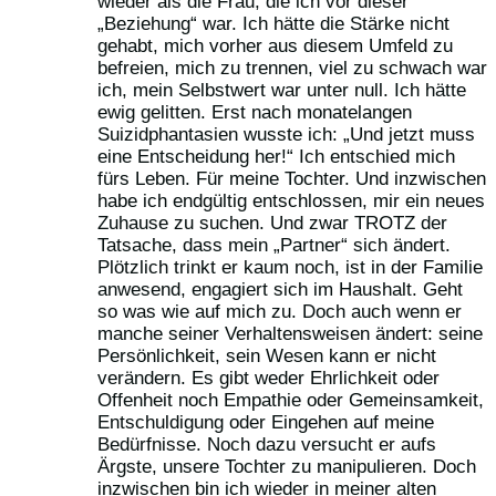
wieder als die Frau, die ich vor dieser
„Beziehung“ war. Ich hätte die Stärke nicht
gehabt, mich vorher aus diesem Umfeld zu
befreien, mich zu trennen, viel zu schwach war
ich, mein Selbstwert war unter null. Ich hätte
ewig gelitten. Erst nach monatelangen
Suizidphantasien wusste ich: „Und jetzt muss
eine Entscheidung her!“ Ich entschied mich
fürs Leben. Für meine Tochter. Und inzwischen
habe ich endgültig entschlossen, mir ein neues
Zuhause zu suchen. Und zwar TROTZ der
Tatsache, dass mein „Partner“ sich ändert.
Plötzlich trinkt er kaum noch, ist in der Familie
anwesend, engagiert sich im Haushalt. Geht
so was wie auf mich zu. Doch auch wenn er
manche seiner Verhaltensweisen ändert: seine
Persönlichkeit, sein Wesen kann er nicht
verändern. Es gibt weder Ehrlichkeit oder
Offenheit noch Empathie oder Gemeinsamkeit,
Entschuldigung oder Eingehen auf meine
Bedürfnisse. Noch dazu versucht er aufs
Ärgste, unsere Tochter zu manipulieren. Doch
inzwischen bin ich wieder in meiner alten