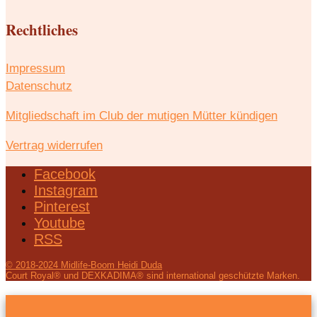
Rechtliches
Impressum
Datenschutz
Mitgliedschaft im Club der mutigen Mütter kündigen
Vertrag widerrufen
Facebook
Instagram
Pinterest
Youtube
RSS
© 2018-2024 Midlife-Boom Heidi Duda
Court Royal® und DEXKADIMA® sind international geschützte Marken.