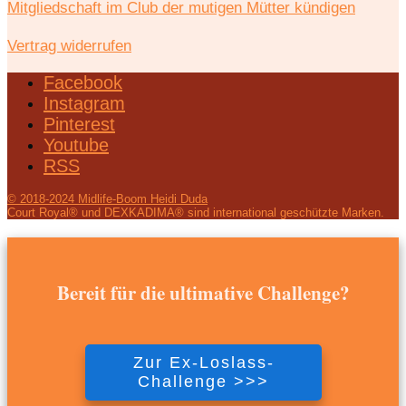
Mitgliedschaft im Club der mutigen Mütter kündigen
Vertrag widerrufen
Facebook
Instagram
Pinterest
Youtube
RSS
© 2018-2024 Midlife-Boom Heidi Duda
Court Royal® und DEXKADIMA® sind international geschützte Marken.
Bereit für die ultimative Challenge?
Zur Ex-Loslass-
Challenge >>>