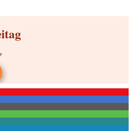
itag
r