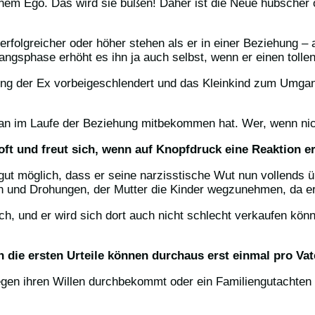
inem Ego. Das wird sie büßen! Daher ist die Neue hübscher o
 erfolgreicher oder höher stehen als er in einer Beziehung 
ngsphase erhöht es ihn ja auch selbst, wenn er einen tollen
ng der Ex vorbeigeschlendert und das Kleinkind zum Umgan
an im Laufe der Beziehung mitbekommen hat. Wer, wenn nich
ft und freut sich, wenn auf Knopfdruck eine Reaktion er
gut möglich, dass er seine narzisstische Wut nun vollends üb
 und Drohungen, der Mutter die Kinder wegzunehmen, da er j
h, und er wird sich dort auch nicht schlecht verkaufen könn
.
 die ersten Urteile können durchaus erst einmal pro Vate
egen ihren Willen durchbekommt oder ein Familiengutachten