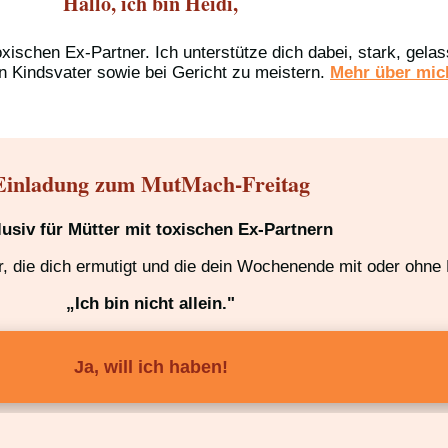
Hallo, ich bin Heidi,
oxischen Ex-Partner. Ich unterstütze dich dabei, stark, gel
n Kindsvater sowie bei Gericht zu meistern.
Mehr über mich
Einladung zum MutMach-Freitag
lusiv für Mütter mit toxischen Ex-Partnern
 die dich ermutigt und die dein Wochenende mit oder ohne K
„Ich bin nicht allein."
Ja, will ich haben!