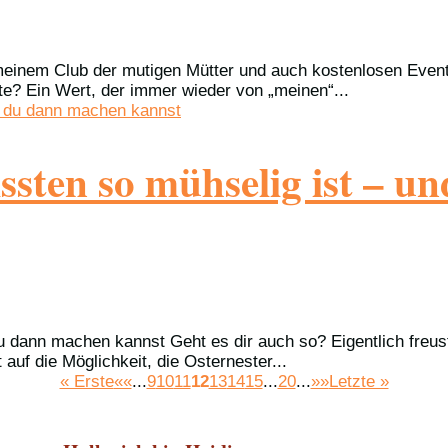
 meinem Club der mutigen Mütter und auch kostenlosen Even
te? Ein Wert, der immer wieder von „meinen“...
sten so mühselig ist – u
dann machen kannst Geht es dir auch so? Eigentlich freust 
auf die Möglichkeit, die Osternester...
« Erste
««
...
9
10
11
12
13
14
15
...
20
...
»»
Letzte »