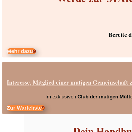
Bereite 
Mehr dazu
Interesse, Mitglied einer mutigen Gemeinschaft 
Im exklusiven
Club der mutigen Mütt
Zur Warteliste
Dein Handbuc