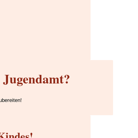
m Jugendamt?
ubereiten!
Kindes!