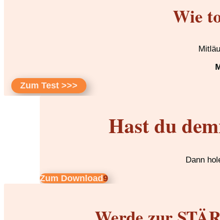
Wie to
Mitlä
M
Zum Test >>>
Hast du dem
Dann hole
Zum Download
Werde zur STÄRK