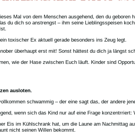
dieses Mal von dem Menschen ausgehend, den du geboren ha
 das du dich so anstrengst – ihm seine Lieblingsspeisen koch
st.
dein toxischer Ex aktuell gerade besonders ins Zeug legt.
ber überhaupt erst mit! Sonst hättest du dich ja längst sch
men, wie der Hase zwischen Euch läuft. Kinder sind Opportu
zen ausloten.
 vollkommen schwammig – der eine sagt das, der andere jen
liegend, wenn sich das Kind nur auf eine Frage konzentrriert
mmer Eis im Kühlschrank hat, um die Laune am Nachmittag auf
unt nicht seinen Willen bekommt.