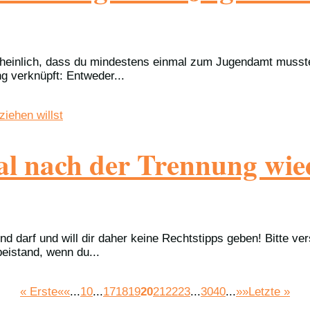
einlich, dass du mindestens einmal zum Jugendamt musstest.
g verknüpft: Entweder...
 nach der Trennung wied
nd darf und will dir daher keine Rechtstipps geben! Bitte ver
eistand, wenn du...
« Erste
««
...
10
...
17
18
19
20
21
22
23
...
30
40
...
»»
Letzte »