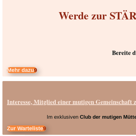
Werde zur STÄRK
Bereite 
Mehr dazu
Interesse, Mitglied einer mutigen Gemeinschaft 
Im exklusiven
Club der mutigen Mütt
Zur Warteliste