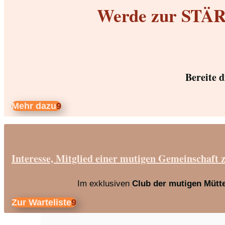
Werde zur STÄRK
Bereite 
Mehr dazu
Interesse, Mitglied einer mutigen Gemeinschaft 
Im exklusiven
Club der mutigen Mütt
Zur Warteliste