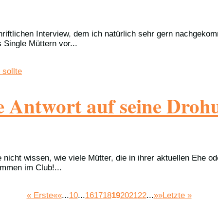
tlichen Interview, dem ich natürlich sehr gern nachgekomme
 Single Müttern vor...
 Antwort auf seine Drohun
nicht wissen, wie viele Mütter, die in ihrer aktuellen Ehe o
mmen im Club!...
« Erste
««
...
10
...
16
17
18
19
20
21
22
...
»»
Letzte »