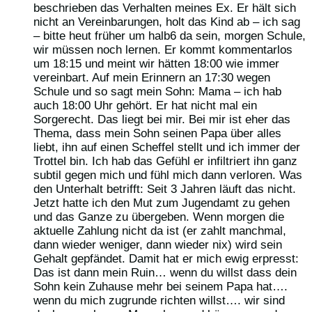
beschrieben das Verhalten meines Ex. Er hält sich
nicht an Vereinbarungen, holt das Kind ab – ich sag
– bitte heut früher um halb6 da sein, morgen Schule,
wir müssen noch lernen. Er kommt kommentarlos
um 18:15 und meint wir hätten 18:00 wie immer
vereinbart. Auf mein Erinnern an 17:30 wegen
Schule und so sagt mein Sohn: Mama – ich hab
auch 18:00 Uhr gehört. Er hat nicht mal ein
Sorgerecht. Das liegt bei mir. Bei mir ist eher das
Thema, dass mein Sohn seinen Papa über alles
liebt, ihn auf einen Scheffel stellt und ich immer der
Trottel bin. Ich hab das Gefühl er infiltriert ihn ganz
subtil gegen mich und fühl mich dann verloren. Was
den Unterhalt betrifft: Seit 3 Jahren läuft das nicht.
Jetzt hatte ich den Mut zum Jugendamt zu gehen
und das Ganze zu übergeben. Wenn morgen die
aktuelle Zahlung nicht da ist (er zahlt manchmal,
dann wieder weniger, dann wieder nix) wird sein
Gehalt gepfändet. Damit hat er mich ewig erpresst:
Das ist dann mein Ruin… wenn du willst dass dein
Sohn kein Zuhause mehr bei seinem Papa hat….
wenn du mich zugrunde richten willst…. wir sind