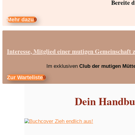
Bereite 
Mehr dazu
Interesse, Mitglied einer mutigen Gemeinschaft 
Im exklusiven
Club der mutigen Mütt
Zur Warteliste
Dein Handbuc