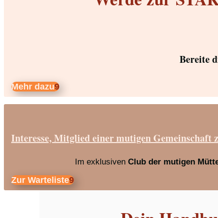
Bereite 
Mehr dazu
Interesse, Mitglied einer mutigen Gemeinschaft 
Im exklusiven
Club der mutigen Mütt
Zur Warteliste