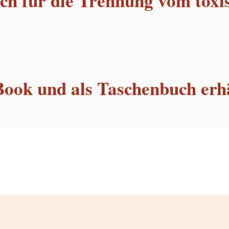
h für die Trennung vom toxi
Book und als Taschenbuch erhä