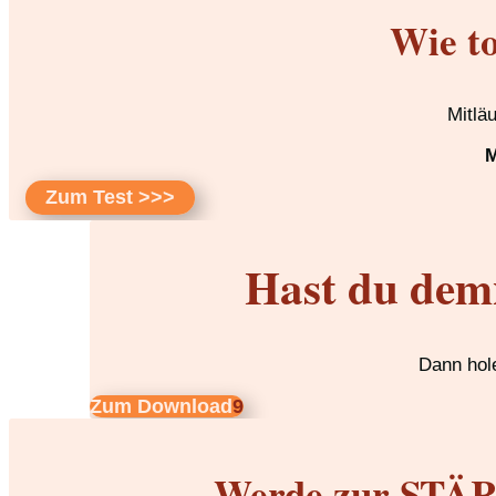
Wie to
Mitlä
M
Zum Test >>>
Hast du dem
Dann hole
Zum Download
Werde zur STÄRK