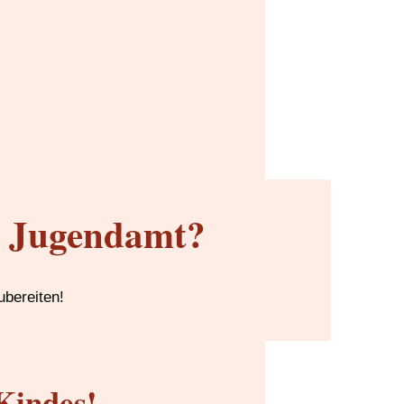
m Jugendamt?
ubereiten!
Kindes!