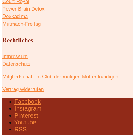
Court Royal
Power Brain Detox
Dexkadima
Mutmach-Freitag
Rechtliches
Impressum
Datenschutz
Mitgliedschaft im Club der mutigen Mütter kündigen
Vertrag widerrufen
Facebook
Instagram
Pinterest
Youtube
RSS