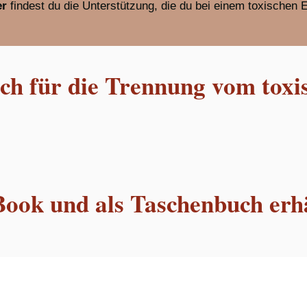
er
findest du die Unterstützung, die du bei einem toxischen 
h für die Trennung vom toxi
Book und als Taschenbuch erhä