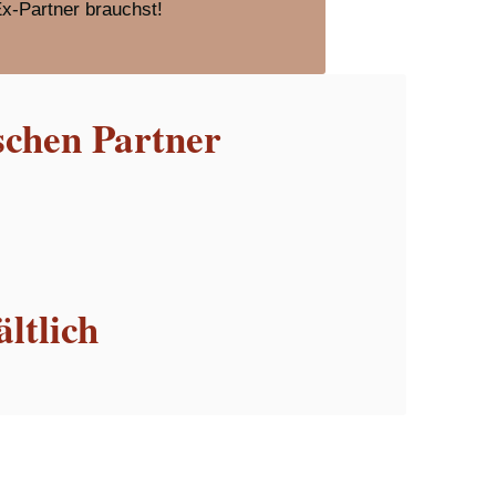
Ex-Partner brauchst!
schen Partner
ltlich