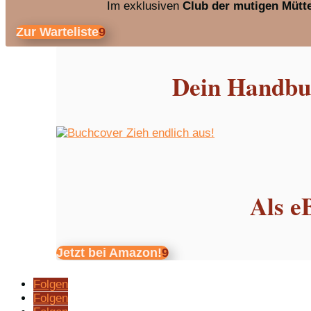
Im exklusiven
Club der mutigen Mütt
Zur Warteliste
Dein Handbuc
Als e
Jetzt bei Amazon!
Folgen
Folgen