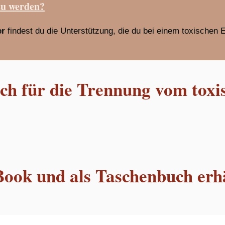
zu werden?
er
findest du die Unterstützung, die du bei einem toxischen 
h für die Trennung vom toxi
Book und als Taschenbuch erhä