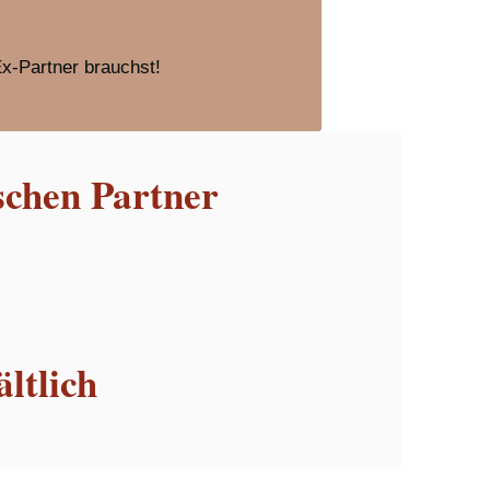
Ex-Partner brauchst!
schen Partner
ltlich