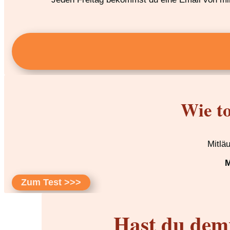
Wie to
Mitlä
M
Zum Test >>>
Hast du dem