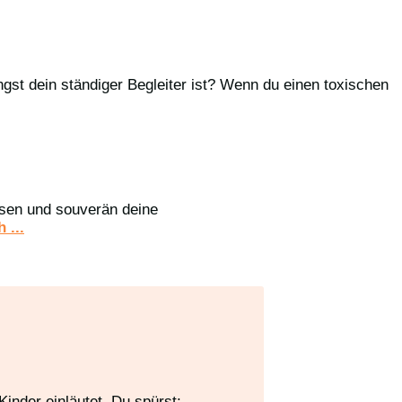
ngst dein ständiger Begleiter ist? Wenn du einen toxischen
assen und souverän deine
 ...
inder einläutet. Du spürst: