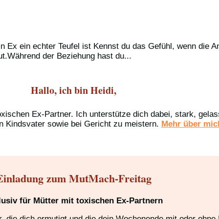
n Ex ein echter Teufel ist Kennst du das Gefühl, wenn die A
raut.Während der Beziehung hast du...
Hallo, ich bin Heidi,
oxischen Ex-Partner. Ich unterstütze dich dabei, stark, gel
n Kindsvater sowie bei Gericht zu meistern.
Mehr über mich
Einladung zum MutMach-Freitag
lusiv für Mütter mit toxischen Ex-Partnern
 die dich ermutigt und die dein Wochenende mit oder ohne K