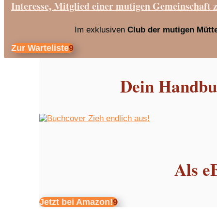
Interesse, Mitglied einer mutigen Gemeinschaft 
Im exklusiven
Club der mutigen Mütt
Zur Warteliste
Dein Handbuc
Als e
Jetzt bei Amazon!