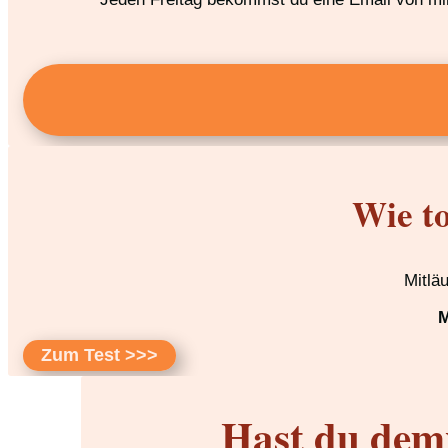
Wie to
Mitlä
M
Zum Test >>>
Hast du dem