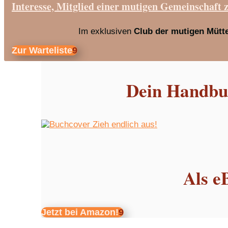
Interesse, Mitglied einer mutigen Gemeinschaft 
Im exklusiven
Club der mutigen Mütt
Zur Warteliste
Dein Handbuc
Als e
Jetzt bei Amazon!