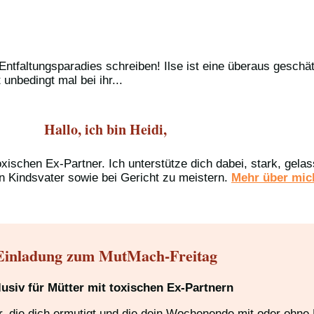
 Entfaltungsparadies schreiben! Ilse ist eine überaus geschä
unbedingt mal bei ihr...
Hallo, ich bin Heidi,
oxischen Ex-Partner. Ich unterstütze dich dabei, stark, gel
n Kindsvater sowie bei Gericht zu meistern.
Mehr über mich
Einladung zum MutMach-Freitag
lusiv für Mütter mit toxischen Ex-Partnern
 die dich ermutigt und die dein Wochenende mit oder ohne K