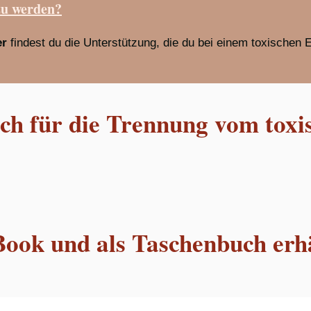
zu werden?
er
findest du die Unterstützung, die du bei einem toxischen 
h für die Trennung vom toxi
Book und als Taschenbuch erhä