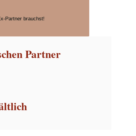
Ex-Partner brauchst!
schen Partner
ltlich