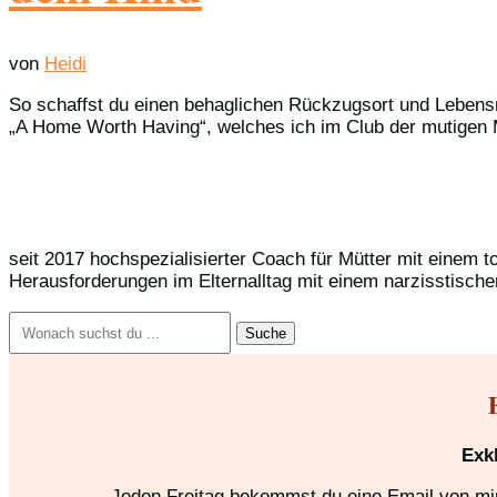
von
Heidi
So schaffst du einen behaglichen Rückzugsort und Lebensmi
„A Home Worth Having“, welches ich im Club der mutigen Mütt
seit 2017 hochspezialisierter Coach für Mütter mit einem t
Herausforderungen im Elternalltag mit einem narzisstische
Suchen
nach:
Exk
Jeden Freitag bekommst du eine Email von mir,