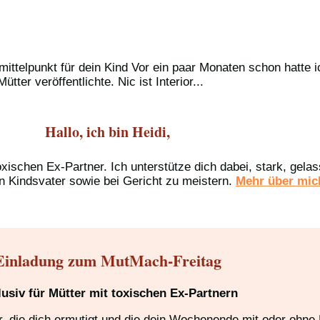
ttelpunkt für dein Kind Vor ein paar Monaten schon hatte i
er veröffentlichte. Nic ist Interior...
Hallo, ich bin Heidi,
oxischen Ex-Partner. Ich unterstütze dich dabei, stark, gel
n Kindsvater sowie bei Gericht zu meistern.
Mehr über mich
Einladung zum MutMach-Freitag
lusiv für Mütter mit toxischen Ex-Partnern
 die dich ermutigt und die dein Wochenende mit oder ohne K