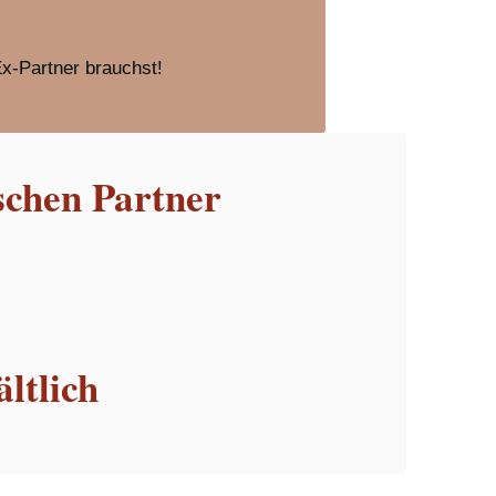
Ex-Partner brauchst!
schen Partner
ltlich