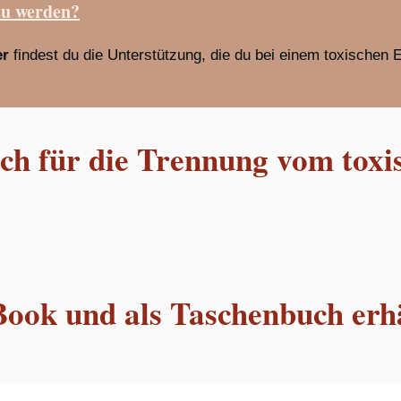
zu werden?
er
findest du die Unterstützung, die du bei einem toxischen 
h für die Trennung vom toxi
Book und als Taschenbuch erhä