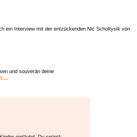
ch ein Interview mit der entzückenden Nic Scholtysik von
assen und souverän deine
 ...
inder einläutet. Du spürst: