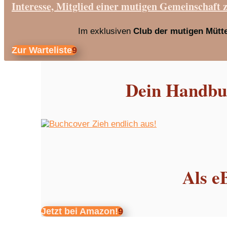
Interesse, Mitglied einer mutigen Gemeinschaft 
Im exklusiven
Club der mutigen Mütt
Zur Warteliste
Dein Handbuc
Als e
Jetzt bei Amazon!