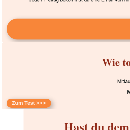
Wie to
Mitlä
M
Zum Test >>>
Hast du dem