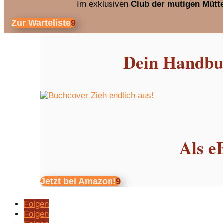
Im exklusiven
Club der mutigen Mütt
Zur Warteliste
Dein Handbuc
Als e
Jetzt bei Amazon!
Folgen
Folgen