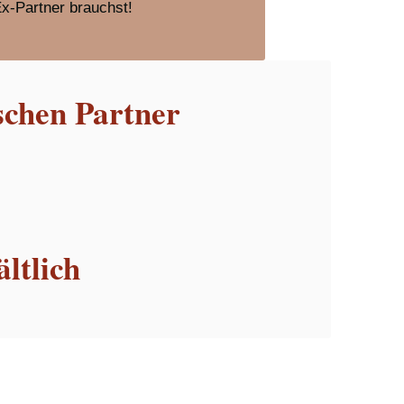
Ex-Partner brauchst!
schen Partner
ltlich