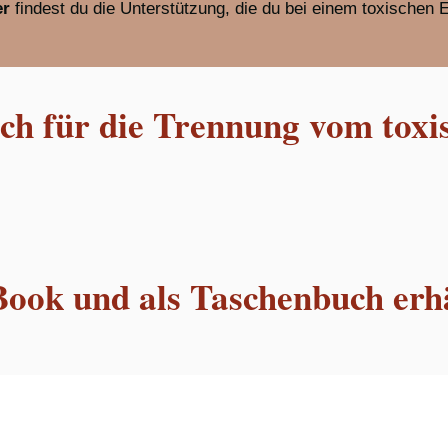
er
findest du die Unterstützung, die du bei einem toxischen 
h für die Trennung vom toxi
Book und als Taschenbuch erhä