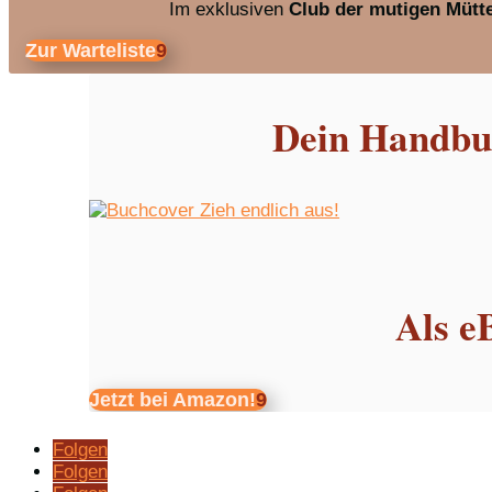
Im exklusiven
Club der mutigen Mütt
Zur Warteliste
Dein Handbuc
Als e
Jetzt bei Amazon!
Folgen
Folgen