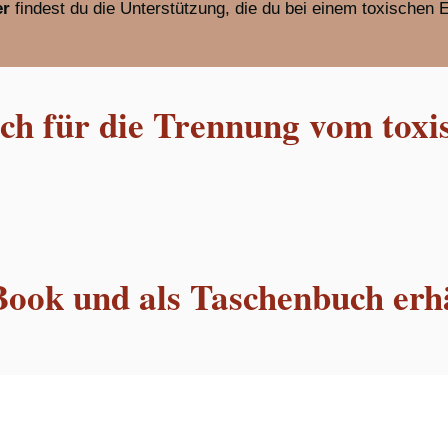
er
findest du die Unterstützung, die du bei einem toxischen 
h für die Trennung vom toxi
Book und als Taschenbuch erhä