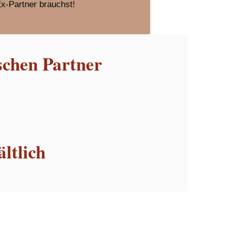
Ex-Partner brauchst!
schen Partner
ltlich