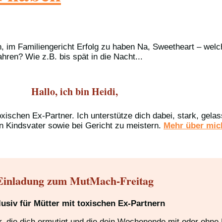
n, im Familiengericht Erfolg zu haben Na, Sweetheart – wel
ren? Wie z.B. bis spät in die Nacht...
Hallo, ich bin Heidi,
oxischen Ex-Partner. Ich unterstütze dich dabei, stark, gel
n Kindsvater sowie bei Gericht zu meistern.
Mehr über mich
Einladung zum MutMach-Freitag
lusiv für Mütter mit toxischen Ex-Partnern
 die dich ermutigt und die dein Wochenende mit oder ohne K