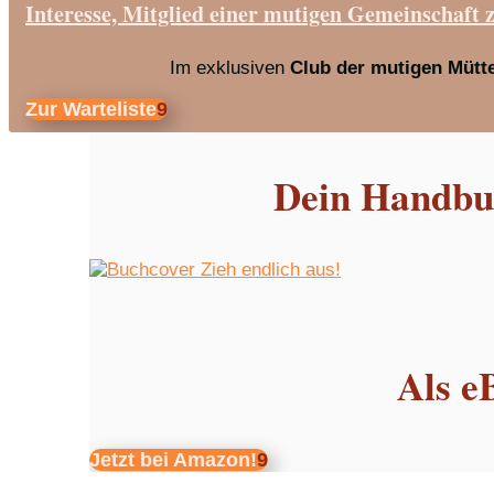
Interesse, Mitglied einer mutigen Gemeinschaft 
Im exklusiven
Club der mutigen Mütt
Zur Warteliste
Dein Handbuc
Als e
Jetzt bei Amazon!