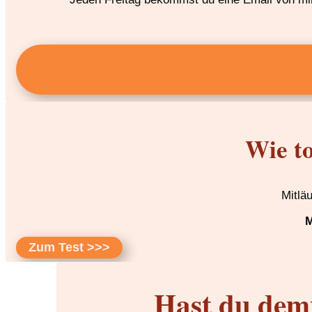
Wie to
Mitlä
M
Zum Test >>>
Hast du dem