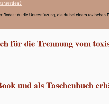
zu werden?
er
findest du die Unterstützung, die du bei einem toxischen 
h für die Trennung vom toxi
Book und als Taschenbuch erhä