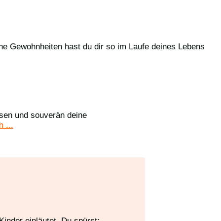
che Gewohnheiten hast du dir so im Laufe deines Lebens
assen und souverän deine
 ...
inder einläutet. Du spürst: