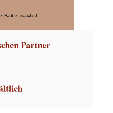
Ex-Partner brauchst!
schen Partner
ltlich