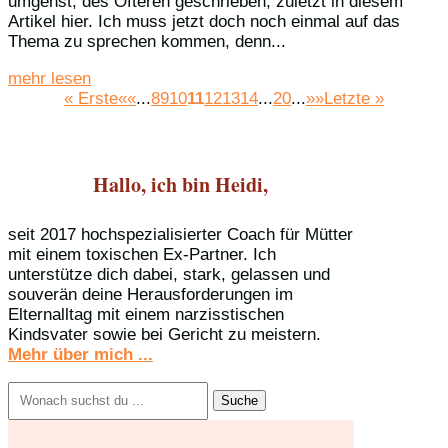
umgehst, des Öfteren geschrieben, zuletzt in diesem
Artikel hier. Ich muss jetzt doch noch einmal auf das
Thema zu sprechen kommen, denn...
mehr lesen
« Erste
««
...
8
9
10
11
12
13
14
...
20
...
»»
Letzte »
Hallo, ich bin Heidi,
seit 2017 hochspezialisierter Coach für Mütter
mit einem toxischen Ex-Partner. Ich
unterstütze dich dabei, stark, gelassen und
souverän deine Herausforderungen im
Elternalltag mit einem narzisstischen
Kindsvater sowie bei Gericht zu meistern.
Mehr über mich ...
Suchen
nach: